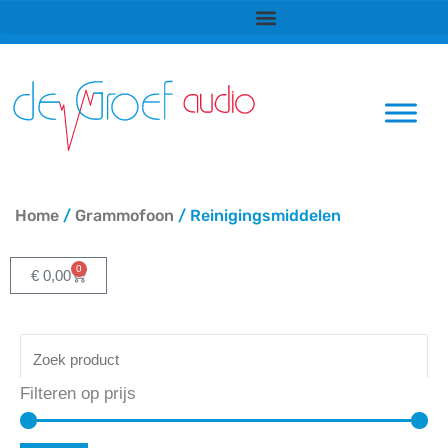
Ga
naar
de
inhoud
Home
/
Grammofoon
/ Reinigingsmiddelen
0
Winkelwagen
€
0,00
Filteren op prijs
Min
Ma
pri
pri