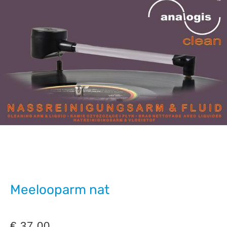
Meelooparm nat
€
37,00