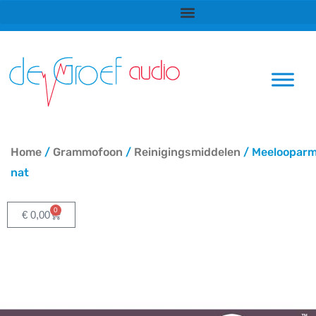
Ga
naar
de
inhoud
Home
/
Grammofoon
/
Reinigingsmiddelen
/ Meeloopar
nat
0
Winkelwagen
€
0,00