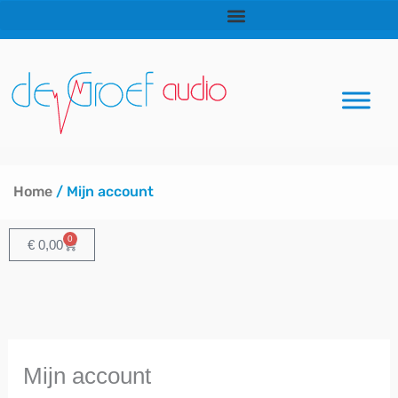
Ga
Vereist
Vereist
naar
de
inhoud
Home
/ Mijn account
0
Winkelwagen
€
0,00
Mijn account