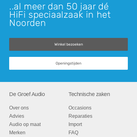
..al meer dan 50 jaar dé
HiFi speciaalzaak in het
Noorden
Winkel bezoeken
Openingstijden
De Groef Audio
Technische zaken
Over ons
Occasions
Advies
Reparaties
Audio op maat
Import
Merken
FAQ