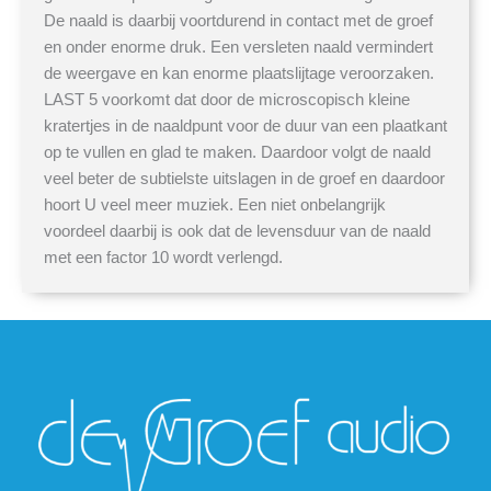
De naald is daarbij voortdurend in contact met de groef
en onder enorme druk. Een versleten naald vermindert
de weergave en kan enorme plaatslijtage veroorzaken.
LAST 5 voorkomt dat door de microscopisch kleine
kratertjes in de naaldpunt voor de duur van een plaatkant
op te vullen en glad te maken. Daardoor volgt de naald
veel beter de subtielste uitslagen in de groef en daardoor
hoort U veel meer muziek. Een niet onbelangrijk
voordeel daarbij is ook dat de levensduur van de naald
met een factor 10 wordt verlengd.