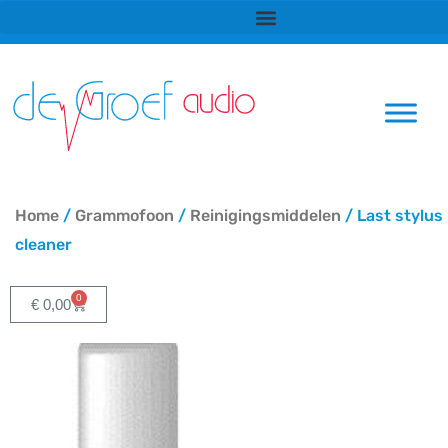
Ga
naar
de
inhoud
Home
/
Grammofoon
/
Reinigingsmiddelen
/ Last stylus
cleaner
0
Winkelwagen
€
0,00