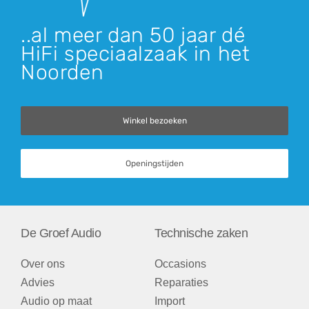
..al meer dan 50 jaar dé
HiFi speciaalzaak in het
Noorden
Winkel bezoeken
Openingstijden
De Groef Audio
Technische zaken
Over ons
Occasions
Advies
Reparaties
Audio op maat
Import