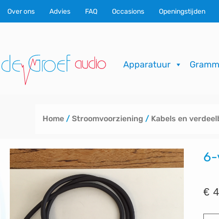
Ga
Over ons
Advies
FAQ
Occasions
Openingstijden
naar
de
inhoud
Apparatuur
Gramm
Home
/
Stroomvoorziening
/
Kabels en verdeel
6-
€
4