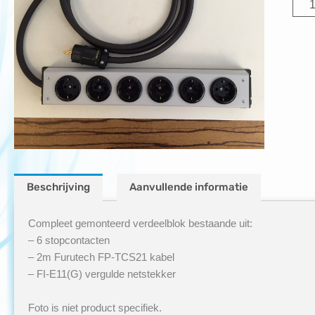
6-
voud
blok
+
2m
Furu
FP-
TCS
+
FI-
Beschrijving
Aanvullende informatie
E11(
Compleet gemonteerd verdeelblok bestaande uit:
aant
– 6 stopcontacten
– 2m Furutech FP-TCS21 kabel
– FI-E11(G) vergulde netstekker
Foto is niet product specifiek.