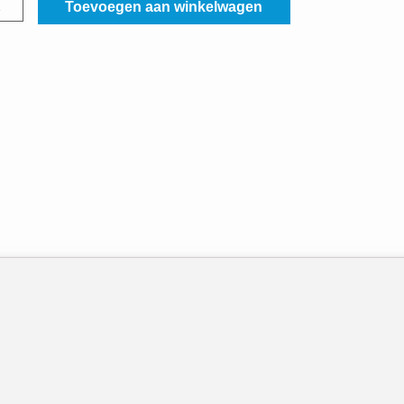
Toevoegen aan winkelwagen
ig
tech
21
Gold)
al