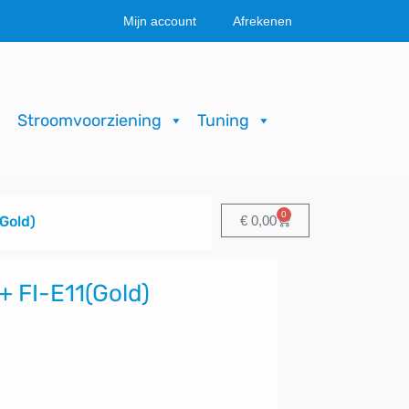
Mijn account
Afrekenen
Stroomvoorziening
Tuning
0
Winkelwagen
Gold)
€
0,00
 FI-E11(Gold)