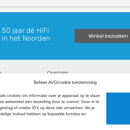
 50 jaar dé HiFi
Winkel bezoeken
 in het Noorden
n
Overigen
Beheer AVG/cookie toestemming
Recensies
als cookies om informatie over je apparaat op te slaan
Downloads
ze webwinkel een bestelling door te voeren. Door in te
Verzending & Retourneren
drag of unieke ID's op deze site verwerken. Als je
adelige invloed hebben op bepaalde functies en