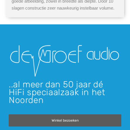
goede afbeelding, zowel in breedte als diepte. Door 10
slagen constructie zeer nauwkeurig instelbaar volume.
..al meer dan 50 jaar dé
HiFi speciaalzaak in het
Noorden
Winkel bezoeken