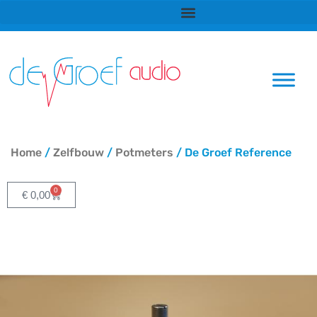
Ga
naar
de
inhoud
Home
/
Zelfbouw
/
Potmeters
/ De Groef Reference
0
Winkelwagen
€
0,00