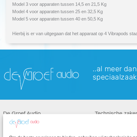
Model 3 voor apparaten tussen 14,5 en 21,5 Kg
Model 4 voor apparaten tussen 25 en 32,5 Kg
Model 5 voor apparaten tussen 40 en 50,5 Kg
Hierbij is er van uitgegaan dat het apparaat op 4 Vibrapods staa
..al meer dan
speciaalzaak
De Groef Audio
Technische zake
Over ons
Occasions