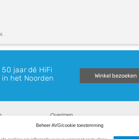
t.
 50 jaar dé HiFi
Winkel bezoeken
 in het Noorden
n
Overigen
Beheer AVG/cookie toestemming
Recensies