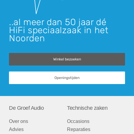
..al meer dan 50 jaar dé
HiFi speciaalzaak in het
Noorden
Winkel bezoeken
Openingstijden
De Groef Audio
Technische zaken
Over ons
Occasions
Advies
Reparaties