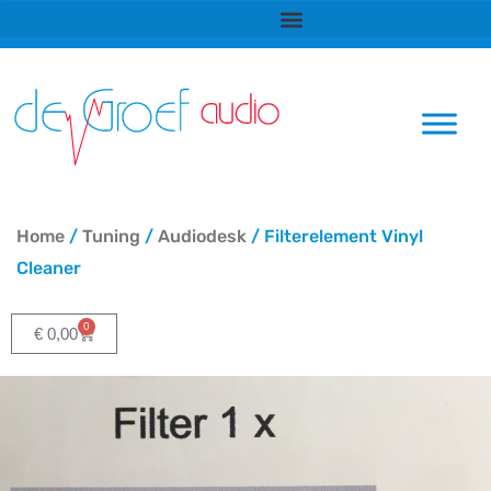
Ga
naar
de
inhoud
Home
/
Tuning
/
Audiodesk
/ Filterelement Vinyl
Cleaner
0
Winkelwagen
€
0,00