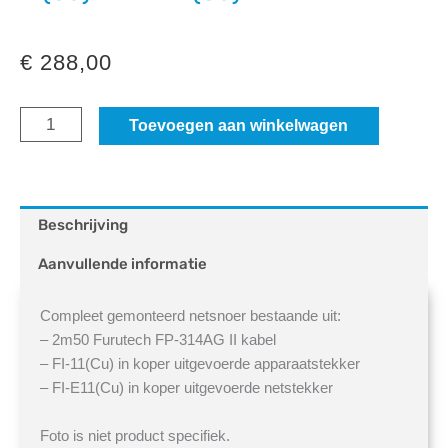
€
288,00
2m50
Toevoegen aan winkelwagen
Furutech
FP-
314AG
Beschrijving
II
Aanvullende informatie
+
FI-
Compleet gemonteerd netsnoer bestaande uit:
11(Cu)
– 2m50 Furutech FP-314AG II kabel
– FI-11(Cu) in koper uitgevoerde apparaatstekker
+
– FI-E11(Cu) in koper uitgevoerde netstekker
FI-
E11(Cu)
Foto is niet product specifiek.