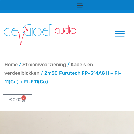
Ga
naar
de
inhoud
Home
/
Stroomvoorziening
/
Kabels en
verdeelblokken
/ 2m50 Furutech FP-314AG II + FI-
11(Cu) + FI-E11(Cu)
0
Winkelwagen
€
0,00