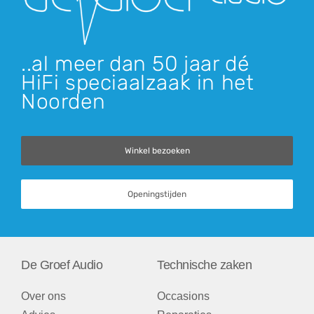
..al meer dan 50 jaar dé
HiFi speciaalzaak in het
Noorden
Winkel bezoeken
Openingstijden
De Groef Audio
Technische zaken
Over ons
Occasions