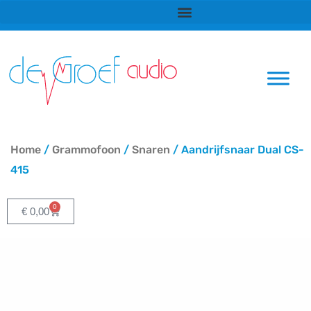
Ga
naar
de
inhoud
Home
/
Grammofoon
/
Snaren
/ Aandrijfsnaar Dual CS-
415
0
Winkelwagen
€
0,00