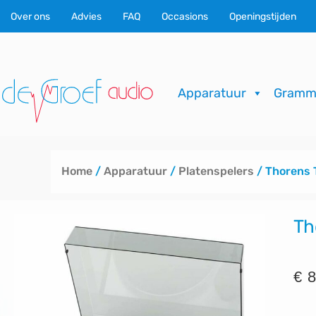
Ga
Over ons
Advies
FAQ
Occasions
Openingstijden
naar
de
inhoud
Apparatuur
Gramm
Home
/
Apparatuur
/
Platenspelers
/ Thorens
Th
€
8