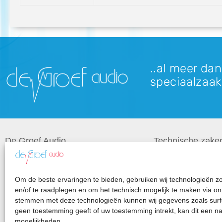
..al meer dan
speciaalzaak
De Groef Audio
Technische zake
Over ons
Occasions
Om de beste ervaringen te bieden, gebruiken wij technologieën zo
Advies
Reparaties
en/of te raadplegen en om het technisch mogelijk te maken via on
Audio op maat
Import
stemmen met deze technologieën kunnen wij gegevens zoals surfge
geen toestemming geeft of uw toestemming intrekt, kan dit een n
Merken
FAQ
mogelijkheden.