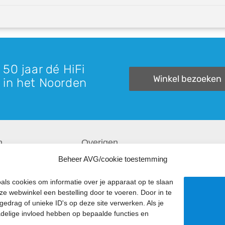
 50 jaar dé HiFi
Winkel bezoeken
 in het Noorden
n
Overigen
Beheer AVG/cookie toestemming
Recensies
als cookies om informatie over je apparaat op te slaan
Downloads
ze webwinkel een bestelling door te voeren. Door in te
Verzending & Retourneren
drag of unieke ID's op deze site verwerken. Als je
adelige invloed hebben op bepaalde functies en