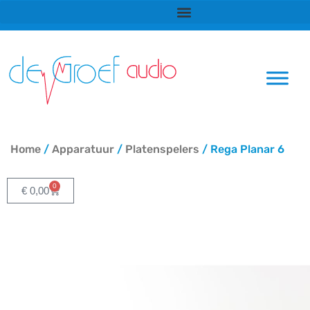
Ga
naar
de
inhoud
Home
/
Apparatuur
/
Platenspelers
/ Rega Planar 6
0
Winkelwagen
€
0,00