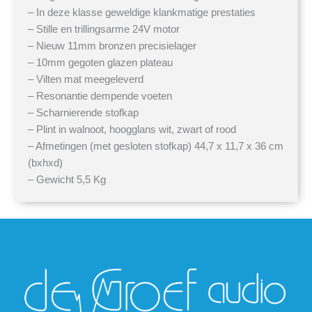
– In deze klasse geweldige klankmatige prestaties
– Stille en trillingsarme 24V motor
– Nieuw 11mm bronzen precisielager
– 10mm gegoten glazen plateau
– Vilten mat meegeleverd
– Resonantie dempende voeten
– Scharnierende stofkap
– Plint in walnoot, hoogglans wit, zwart of rood
– Afmetingen (met gesloten stofkap) 44,7 x 11,7 x 36 cm
(bxhxd)
– Gewicht 5,5 Kg