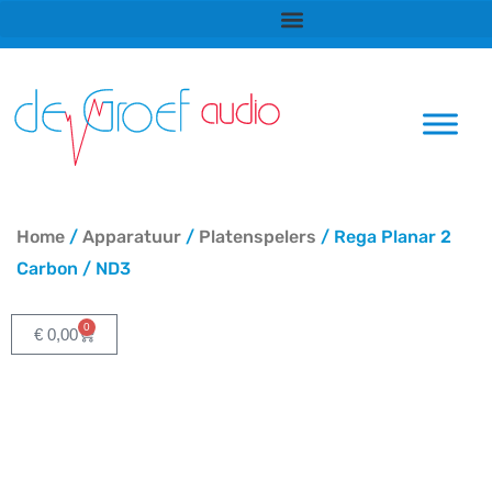
Ga
naar
de
inhoud
Home
/
Apparatuur
/
Platenspelers
/ Rega Planar 2
Carbon / ND3
0
Winkelwagen
€
0,00