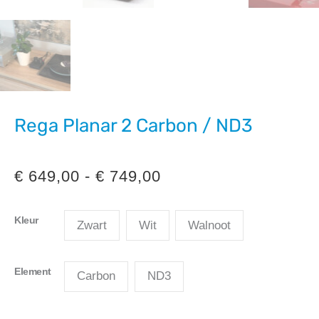
Rega Planar 2 Carbon / ND3
Prijsklasse:
€
649,00
-
€
749,00
€ 649,00
Kleur
Zwart
Wit
Walnoot
tot
€ 749,00
Element
Carbon
ND3