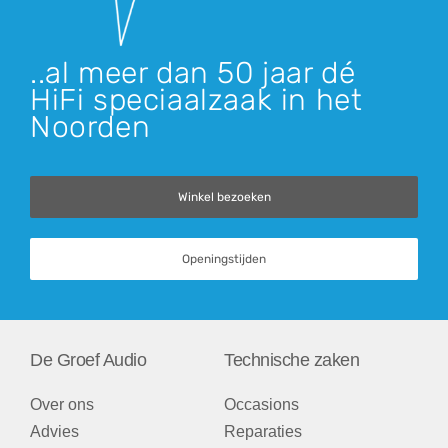
..al meer dan 50 jaar dé
HiFi speciaalzaak in het
Noorden
Winkel bezoeken
Openingstijden
De Groef Audio
Technische zaken
Over ons
Occasions
Advies
Reparaties