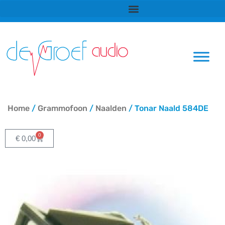
Ga
naar
de
inhoud
Home
/
Grammofoon
/
Naalden
/ Tonar Naald 584DE
0
Winkelwagen
€
0,00