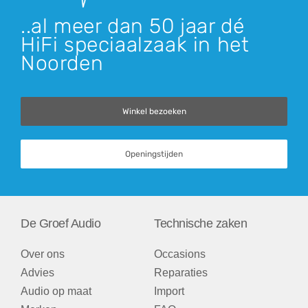
..al meer dan 50 jaar dé
HiFi speciaalzaak in het
Noorden
Winkel bezoeken
Openingstijden
De Groef Audio
Technische zaken
Over ons
Occasions
Advies
Reparaties
Audio op maat
Import