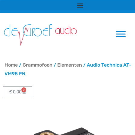
Ga
naar
de
inhoud
Home
/
Grammofoon
/
Elementen
/ Audio Technica AT-
VM95 EN
0
Winkelwagen
€
0,00