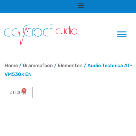
Ga
naar
de
inhoud
Home
/
Grammofoon
/
Elementen
/ Audio Technica AT-
VM530x EN
0
Winkelwagen
€
0,00