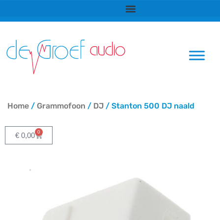
Ga
naar
de
inhoud
Home
/
Grammofoon
/
DJ
/ Stanton 500 DJ naald
0
Winkelwagen
€
0,00