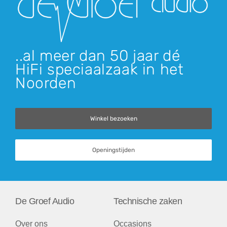
..al meer dan 50 jaar dé
HiFi speciaalzaak in het
Noorden
Winkel bezoeken
Openingstijden
De Groef Audio
Technische zaken
Over ons
Occasions