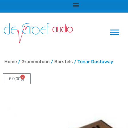
Ga
naar
de
inhoud
Home
/
Grammofoon
/
Borstels
/ Tonar Dustaway
0
Winkelwagen
€
0,00