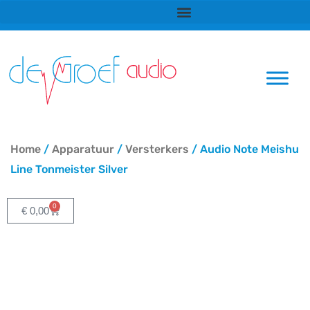
Ga
naar
de
inhoud
Home
/
Apparatuur
/
Versterkers
/ Audio Note Meishu
Line Tonmeister Silver
0
Winkelwagen
€
0,00