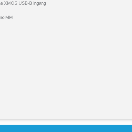
rone XMOS USB-B ingang
hono MM