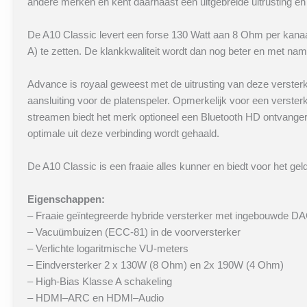
andere merken en kent daarnaast een uitgebreide uitrusting en 
De A10 Classic levert een forse 130 Watt aan 8 Ohm per kanaal
A) te zetten. De klankkwaliteit wordt dan nog beter en met nam
Advance is royaal geweest met de uitrusting van deze versterk
aansluiting voor de platenspeler. Opmerkelijk voor een verst
streamen biedt het merk optioneel een Bluetooth HD ontvange
optimale uit deze verbinding wordt gehaald.
De A10 Classic is een fraaie alles kunner en biedt voor het g
Eigenschappen:
– Fraaie geïntegreerde hybride versterker met ingebouwde D
– Vacuümbuizen (ECC-81) in de voorversterker
– Verlichte logaritmische VU-meters
– Eindversterker 2 x 130W (8 Ohm) en 2x 190W (4 Ohm)
– High-Bias Klasse A schakeling
– HDMI–ARC en HDMI–Audio