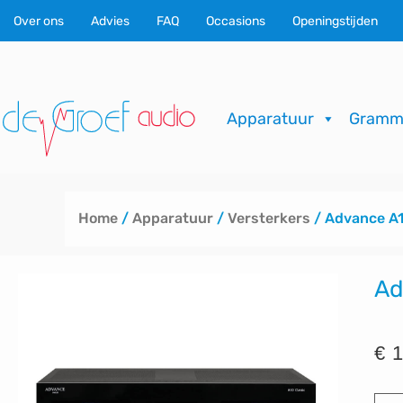
Ga
Over ons
Advies
FAQ
Occasions
Openingstijden
naar
de
inhoud
Apparatuur
Gramm
Home
/
Apparatuur
/
Versterkers
/ Advance A1
Ad
€
1