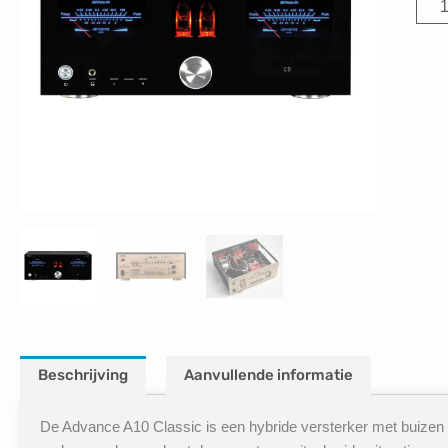
Adv
A10
Clas
aant
Beschrijving
Aanvullende informatie
De Advance A10 Classic is een hybride versterker met buizen in