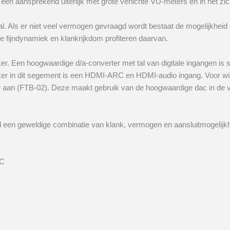
een aansprekend uiterlijk met grote verlichte VU-meters en in het zic
. Als er niet veel vermogen gevraagd wordt bestaat de mogelijkheid 
e fijndynamiek en klankrijkdom profiteren daarvan.
er. Een hoogwaardige d/a-converter met tal van digitale ingangen is
erker in dit segement is een HDMI-ARC en HDMI-audio ingang. Voor w
r aan (FTB-02). Deze maakt gebruik van de hoogwaardige dac in de v
eld een geweldige combinatie van klank, vermogen en aansluitmogelijk
AC