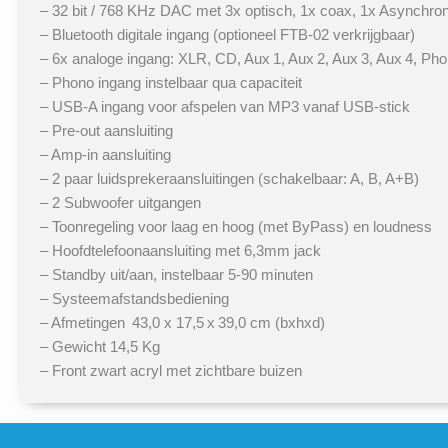
– 32 bit / 768 KHz DAC met 3x optisch, 1x coax, 1x Asynch
– Bluetooth digitale ingang (optioneel FTB-02 verkrijgbaar)
– 6x analoge ingang: XLR, CD, Aux 1, Aux 2, Aux 3, Aux 4, P
– Phono ingang instelbaar qua capaciteit
– USB-A ingang voor afspelen van MP3 vanaf USB-stick
– Pre-out aansluiting
– Amp-in aansluiting
– 2 paar luidsprekeraansluitingen (schakelbaar: A, B, A+B)
– 2 Subwoofer uitgangen
– Toonregeling voor laag en hoog (met ByPass) en loudness
– Hoofdtelefoonaansluiting met 6,3mm jack
– Standby uit/aan, instelbaar 5-90 minuten
– Systeemafstandsbediening
– Afmetingen 43,0 x 17,5 x 39,0 cm (bxhxd)
– Gewicht 14,5 Kg
– Front zwart acryl met zichtbare buizen