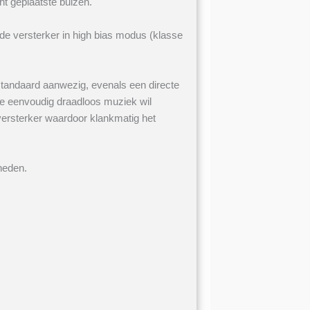
ht geplaatste buizen.
de versterker in high bias modus (klasse
 standaard aanwezig, evenals een directe
ie eenvoudig draadloos muziek wil
ersterker waardoor klankmatig het
heden.