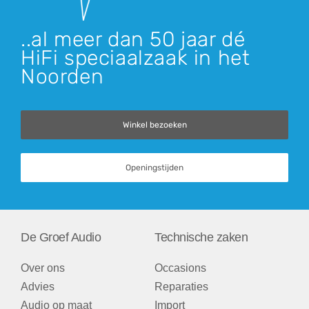
..al meer dan 50 jaar dé
HiFi speciaalzaak in het
Noorden
Winkel bezoeken
Openingstijden
De Groef Audio
Technische zaken
Over ons
Occasions
Advies
Reparaties
Audio op maat
Import