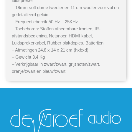
luidspreker
– 19mm soft dome tweeter en 11 cm woofer voor vol en
gedetailleerd geluid
– Frequentiebereik 50 Hz – 25KHz
– Toebehoren: Stoffen afneembare fronten, IR-
afstandsbediening, Netsnoer, HDMI kabel,
Luidsprekerkabel, Rubber plakdopjes, Batterijen
– Afmetingen 24,8 x 14 x 21 cm (hxbxd)
– Gewicht 3,4 Kg
– Verkrijgbaar in zwart/zwart, grijsnoten/zwart,
oranje/zwart en blauw/zwart