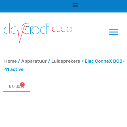
Ga
naar
de
inhoud
Home
/
Apparatuur
/
Luidsprekers
/ Elac ConneX DCB-
41 active
0
Winkelwagen
€
0,00