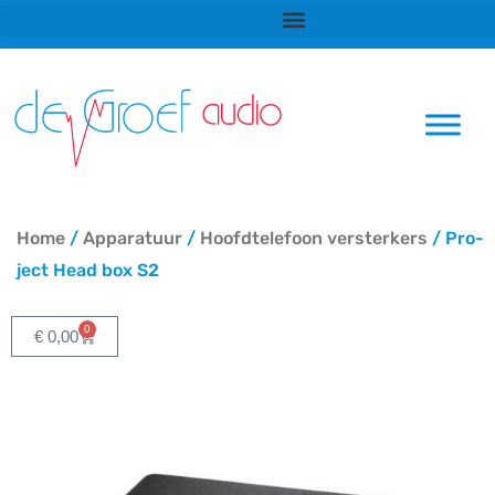
Ga
naar
de
inhoud
Home
/
Apparatuur
/
Hoofdtelefoon versterkers
/ Pro-
ject Head box S2
0
Winkelwagen
€
0,00