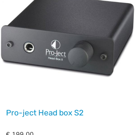
Pro-ject Head box S2
€
199,00